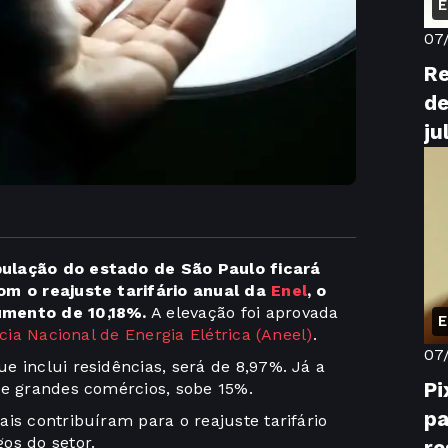
E
07
Re
de
ju
pulação do estado de São Paulo ficará
om o reajuste tarifário anual da
Enel
, o
umento de 10,18%.
A elevação foi aprovada
E
ia Nacional de Energia Elétrica (Aneel)
.
07
 inclui residências, será de 8,97%. Já a
Pi
 e grandes comércios, sobe 15%.
pa
is contribuíram para o reajuste tarifário
os do setor.