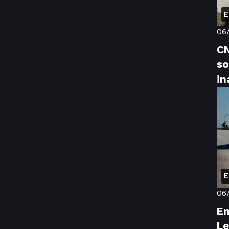
E
06
CN
so
in
E
06
En
Le